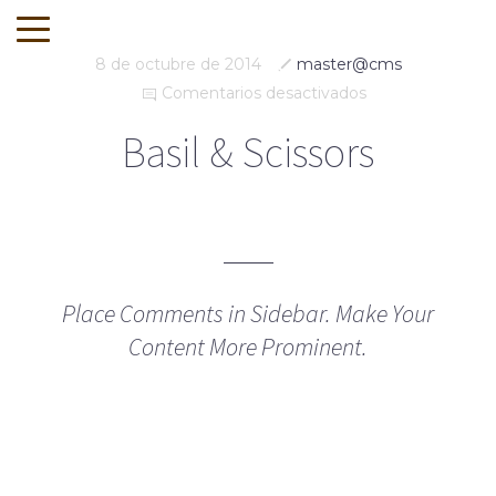
8 de octubre de 2014
master@cms
Comentarios desactivados
en
Basil
&
Basil & Scissors
Scissors
Place Comments in Sidebar. Make Your
Content More Prominent.